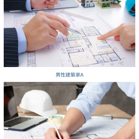
m
p
l
e
t
e
d
男性建築家A