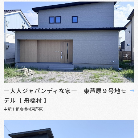
—大人ジャパンディな家— 東芦原９号地モ
デル【 舟橋村 】
中新川郡舟橋村東芦原