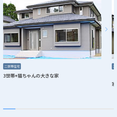
二世帯住宅
【二世帯】音楽を楽しむ。防音スタジオ
家。
2