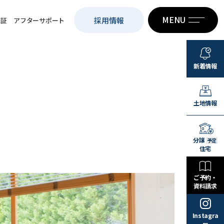
MENU
採用情報
保証
アフターサポート
新着情報
土地情報
分譲
予定
住宅
ご予約・
資料請求
Instagra
m