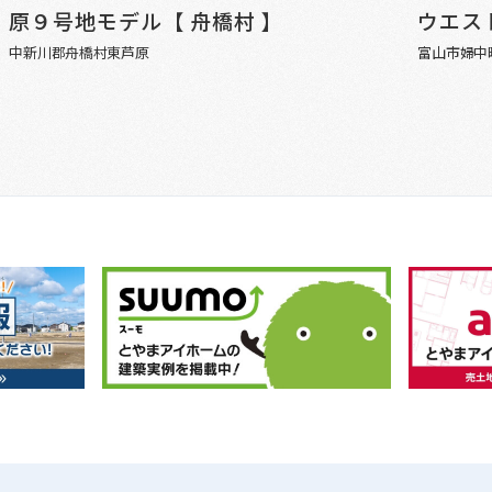
原９号地モデル【 舟橋村 】
ウエス
中新川郡舟橋村東芦原
富山市婦中