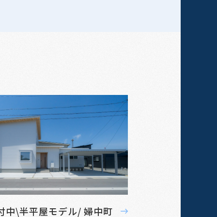
付中\半平屋モデル/ 婦中町