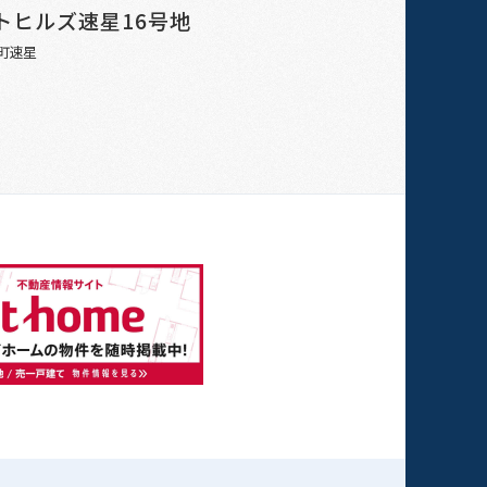
トヒルズ速星16号地
町速星