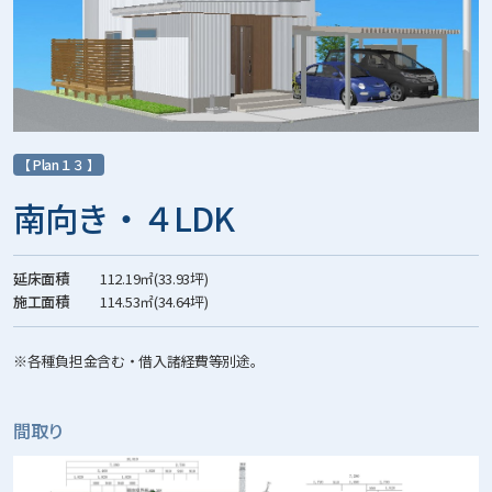
【 Plan１３ 】
南向き・４LDK
延床面積
112.19㎡(33.93坪)
施工面積
114.53㎡(34.64坪)
※各種負担金含む・借入諸経費等別途。
間取り