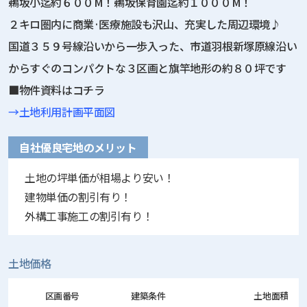
鵜坂小迄約６００M！鵜坂保育園迄約１０００M！
２キロ圏内に商業·医療施設も沢山、充実した周辺環境♪
国道３５９号線沿いから一歩入った、市道羽根新塚原線沿い
からすぐのコンパクトな３区画と旗竿地形の約８０坪です
■物件資料はコチラ
→
土地利用計画平面図
自社優良宅地のメリット
土地の坪単価が相場より安い！
建物単価の割引有り！
外構工事施工の割引有り！
土地価格
区画番号
建築条件
土地面積