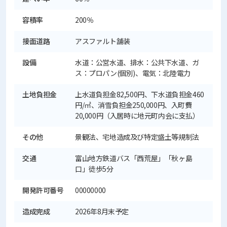
容積率
200％
接面道路
アスファルト舗装
設備
水道：公営水道、排水：公共下水道、ガ
ス：プロパン(個別)、電気：北陸電力
土地負担金
上水道負担金82,500円、下水道負担金460
円/㎡、消雪負担金250,000円、入町費
20,000円（入居時に地元町内会に支払）
その他
景観法、宅地造成及び特定盛土等規制法
交通
富山地方鉄道バス「西荒屋」「秋ヶ島
口」徒歩5分
開発許可番号
00000000
造成完成
2026年8月末予定