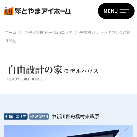
MENU
ホーム
戸建分譲住宅 ー 富山エリア
舟橋村 パレットタウン東芦原
９号地
自由設計の家
モデルハウス
READY-BUILT HOUSE
中新川郡舟橋村東芦原
中新川エリア
NEW OPEN