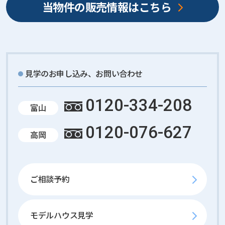
当物件の販売情報はこちら
9
2
3
0
7
6
見学のお申し込み、お問い合わせ
9
2
0120-334-208
3
富山
0
7
0120-076-627
高岡
6
9
2
5
ご相談予約
%
c
o
モデルハウス見学