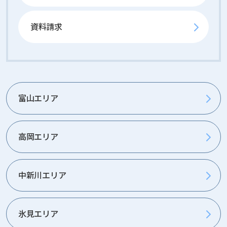
m
p
l
資料請求
e
t
e
d
富山エリア
高岡エリア
中新川エリア
氷見エリア