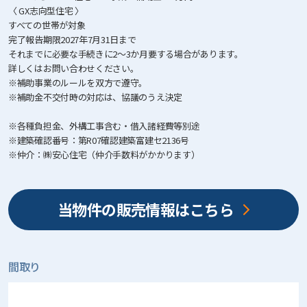
〈 GX志向型住宅 〉
すべての世帯が対象
完了報告期限2027年7月31日まで
それまでに必要な手続きに2～3か月要する場合があります。
詳しくはお問い合わせください。
※補助事業のルールを双方で遵守。
※補助金不交付時の対応は、協議のうえ決定
※各種負担金、外構工事含む・借入諸経費等別途
※建築確認番号：第R07確認建築富建セ2136号
※仲介：㈱安心住宅（仲介手数料がかかります）
当物件の販売情報はこちら
間取り