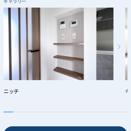
ギャラリー
ニッチ
キ
7
.
6