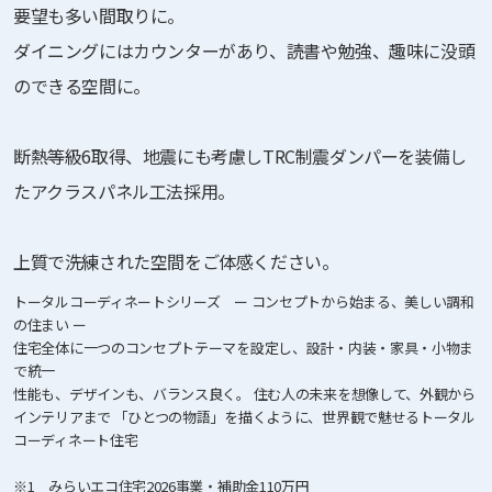
要望も多い間取りに。
ダイニングにはカウンターがあり、読書や勉強、趣味に没頭
のできる空間に。
断熱等級6取得、地震にも考慮しTRC制震ダンパーを装備し
たアクラスパネル工法採用。
上質で洗練された空間をご体感ください。
トータルコーディネートシリーズ ー コンセプトから始まる、美しい調和
の住まい ー
住宅全体に一つのコンセプトテーマを設定し、設計・内装・家具・小物ま
で統一
性能も、デザインも、バランス良く。 住む人の未来を想像して、外観から
インテリアまで 「ひとつの物語」を描くように、世界観で魅せるトータル
コーディネート住宅
※1 みらいエコ住宅2026事業・補助金110万円