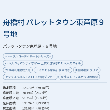
舟橋村 パレットタウン東芦原９
号地
パレットタウン東芦原
・９号地
~トータルコーディネートシリーズ~
---大人ジャパンディな家--- 上質で洗練された大人スタイル
2026年8月完成予定
「ミヤモト家具」家具付き
断熱等級６クリア
アクラスパネル工法+TRC制震ダンパー
高性能トリプルガラス樹脂窓
敷地面積
228.70㎡（69.18坪）
床面積１階
78.49㎡（23.74坪）
床面積２階
51.75㎡（15.65坪）
延床面積
130.24㎡（39.39坪）
施工面積
135.07㎡（40.85坪）