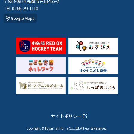
〒933-0874 高岡市京田455-2
TEL 0766-29-1110
Google Maps
サイトポリシー
Copyright © Toyama I Home Co.,ltd. All Rights Reserved.