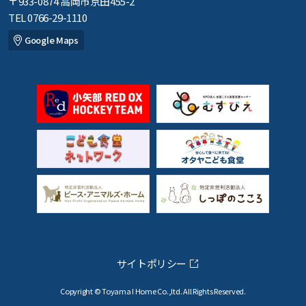
〒933-0874 高岡市京田455-2
TEL 0766-29-1110
Google Maps
サイトポリシー
Copyright © Toyama I Home Co.,ltd. All Rights Reserved.