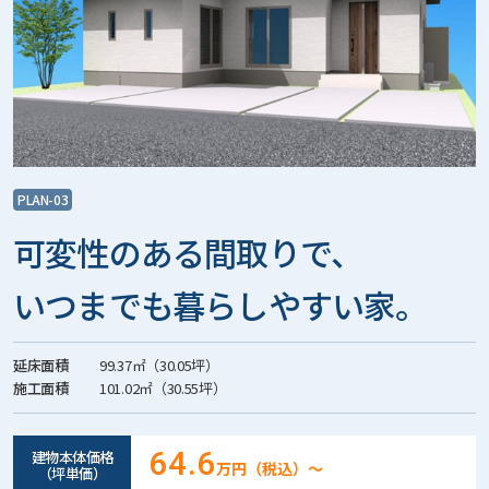
PLAN-03
可変性のある間取りで、
いつまでも暮らしやすい家。
延床面積
99.37㎡（30.05坪）
施工面積
101.02㎡（30.55坪）
64.6
建物本体価格
万円（税込）〜
（坪単価）